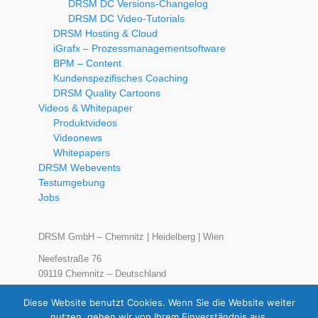
DRSM DC Versions-Changelog
DRSM DC Video-Tutorials
DRSM Hosting & Cloud
iGrafx – Prozessmanagementsoftware
BPM – Content
Kundenspezifisches Coaching
DRSM Quality Cartoons
Videos & Whitepaper
Produktvideos
Videonews
Whitepapers
DRSM Webevents
Testumgebung
Jobs
DRSM GmbH – Chemnitz | Heidelberg | Wien
Neefestraße 76
09119 Chemnitz – Deutschland
Tel.: +49 371 – 561 65 0
Diese Website benutzt Cookies. Wenn Sie die Website weiter
Fax: +49 371 – 561 65 21
nutzen, gehen wir von Ihrem Einverständnis aus.