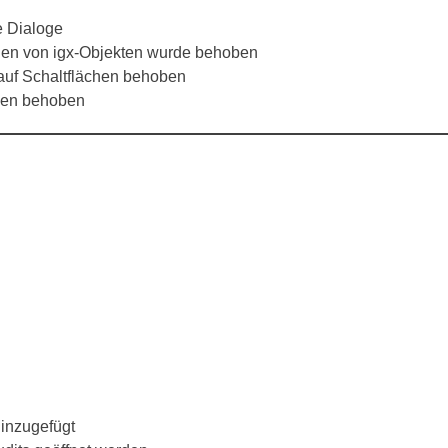
e Dialoge
ngen von igx-Objekten wurde behoben
 auf Schaltflächen behoben
men behoben
inzugefügt