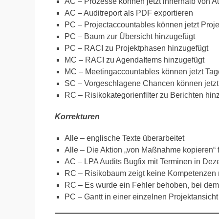
AC – Prozesse können jetzt innerhalb von A
AC – Auditreport als PDF exportieren
PC – Projectaccountables können jetzt Proj
PC – Baum zur Übersicht hinzugefügt
PC – RACI zu Projektphasen hinzugefügt
MC – RACI zu AgendaItems hinzugefügt
MC – Meetingaccountables können jetzt Tag
SC – Vorgeschlagene Chancen können jetzt
RC – Risikokategorienfilter zu Berichten hin
Korrekturen
Alle – englische Texte überarbeitet
Alle – Die Aktion „von Maßnahme kopieren“ f
AC – LPA Audits Bugfix mit Terminen in Dez
RC – Risikobaum zeigt keine Kompetenzen
RC – Es wurde ein Fehler behoben, bei dem d
PC – Gantt in einer einzelnen Projektansicht 