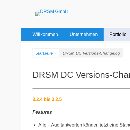
DRSM GmbH
CHEMNITZ | HEIDELBERG | WIEN
Erstes
Zum
Willkommen
Unternehmen
Portfolio
Inhalt:
Menü
Startseite
»
DRSM DC Versions-Changelog
DRSM DC Versions-Cha
3.2.4 bis 3.2.5
Features
Alle – Auditantworten können jetzt eine Sta