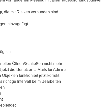
nem vorhandenen Meeting mit allen Tagesordnungspunkten
t, die mit Risiken verbunden sind
gen hinzugefügt
öglich
hnellen Öffnen/Schließen nicht mehr
jetzt die Benutzer-E-Mails für Admins
Objekten funktioniert jetzt korrekt
richtige Intervall beim Bearbeiten
ben
s
nt
geblendet