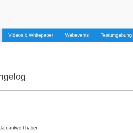
Videos & Whitepaper
Webevents
Testumgebung
ngelog
ndardantwort haben