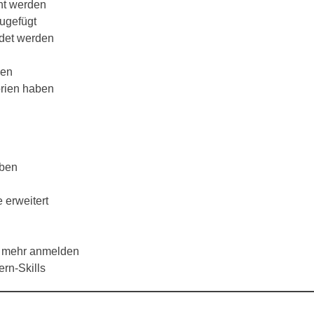
ht werden
zugefügt
ndet werden
den
orien haben
oben
e erweitert
ht mehr anmelden
ern-Skills