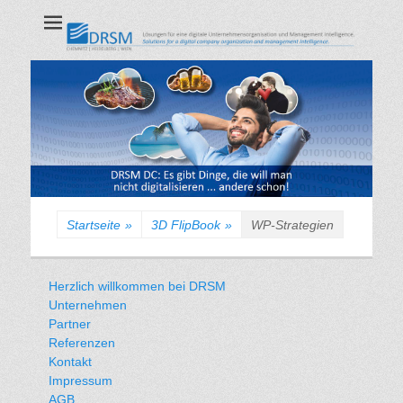
DRSM GmbH
CHEMNITZ | HEIDELBERG | WIEN
Startseite
»
3D FlipBook
»
WP-Strategien
Herzlich willkommen bei DRSM
Unternehmen
Partner
Referenzen
Kontakt
Impressum
AGB