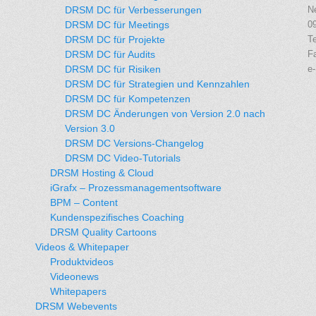
DRSM DC für Verbesserungen
N
DRSM DC für Meetings
0
DRSM DC für Projekte
Te
DRSM DC für Audits
F
DRSM DC für Risiken
e
DRSM DC für Strategien und Kennzahlen
DRSM DC für Kompetenzen
DRSM DC Änderungen von Version 2.0 nach
Version 3.0
DRSM DC Versions-Changelog
DRSM DC Video-Tutorials
DRSM Hosting & Cloud
iGrafx – Prozessmanagementsoftware
BPM – Content
Kundenspezifisches Coaching
DRSM Quality Cartoons
Videos & Whitepaper
Produktvideos
Videonews
Whitepapers
DRSM Webevents