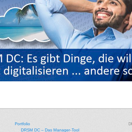
Portfolio
D
DRSM DC – Das Manager-Tool