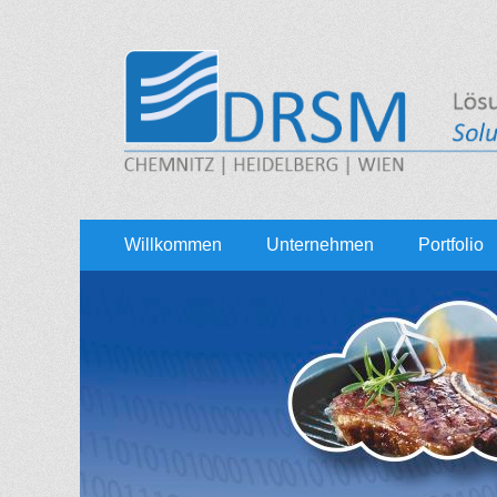
DRSM GmbH
CHEMNITZ | HEIDELBERG | WIEN
Erstes
Zum
Willkommen
Unternehmen
Portfolio
Inhalt:
Menü