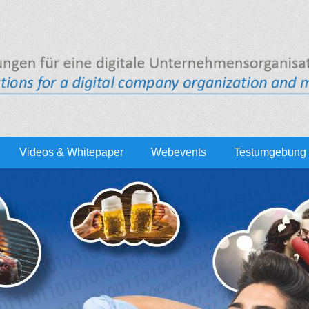
Videos & Whitepaper
Webevents
Testumgebung